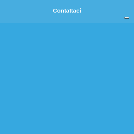
Contattaci
Dove siamo:
Via Stazione 20, Catenanuova (EN)
Email:
info@palazzodellasalute.com
Cellulare:
328 4080557
P.IVA:
01233930864
© Copyright - Palazzo della Salute2026 | Credits
by
FAI.BUSINESS
| All Rights Reserved